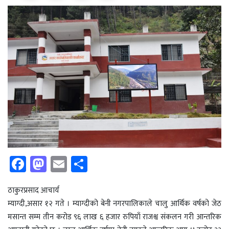
Fa
M
E
Sh
ce
as
m
ar
b
to
ail
e
ठाकुरप्रसाद आचार्य
म्याग्दी,असार १२ गते । म्याग्दीको बेनी नगरपालिकाले चालु आर्थिक वर्षको जेठ
o
d
मसान्त सम्म तीन करोड ९६ लाख ६ हजार रुपियाँ राजश्व संकलन गरी आन्तरिक