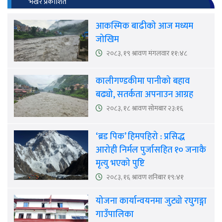
भर्खर प्रकाशित
आकस्मिक बाढीको आज मध्यम
जोखिम
२०८३, १९ श्रावण मंगलवार ११:४८
कालीगण्डकीमा पानीको बहाव
बढ्यो, सतर्कता अपनाउन आग्रह
२०८३, १८ श्रावण सोमबार २३:१६
‘ब्रड पिक’ हिमपहिरो : प्रसिद्ध
आरोही निर्मल पुर्जासहित १० जनाकै
मृत्यु भएको पुष्टि
२०८३, १६ श्रावण शनिबार १९:४१
योजना कार्यान्वयनमा जुट्यो रघुगङ्गा
गाउँपालिका