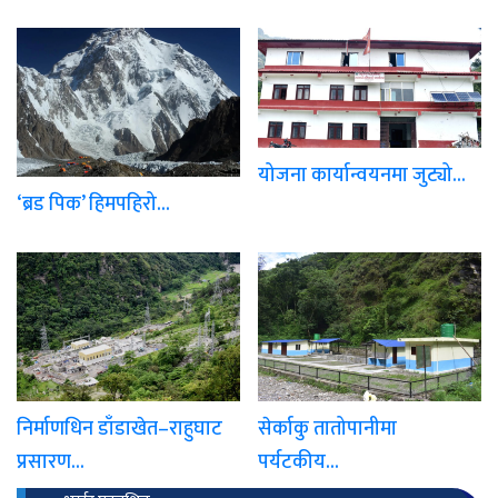
योजना कार्यान्वयनमा जुट्यो...
‘ब्रड पिक’ हिमपहिरो...
निर्माणधिन डाँडाखेत–राहुघाट
सेर्काकु तातोपानीमा
प्रसारण...
पर्यटकीय...