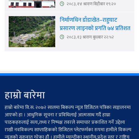
२०८३, १४ श्रावण बिहीबार १९:२०
निर्माणधिन डाँडाखेत–राहुघाट
प्रसारण लाइनको प्रगति ७४ प्रतिशत
२०८३, १३ श्रावण बुधबार २२:५२
हाम्रो बारेमा
हाम्रो बारेमा वि.स. २०७२ सालमा बिकल्प न्यूज डिजिटल पत्रिका सञ्चालनमा
आएको हा । आधुनिक सूचना र प्रविधिलाई आत्मसाथ गर्दै हाम्रा
पाठकहरुलाई सत्य,तथ्य र निष्पक्ष तवरले समाचार प्रकाशित गर्ने उद्देश्य
राखी नवविकल्प साप्ताहिकको डिजिटल प्लेटफर्मका रुपमा हामीले विकल्प
न्यूजको सुरुवात गरेका हौं । हामीले म्याग्दीका स्थानीय,प्रदेश स्तर र राष्ट्रिय