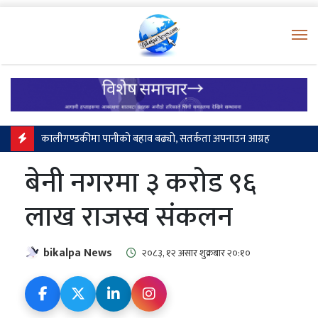
M
‘ब्रड पिक’ हिमपहिरो : प्रसिद्ध आरोही निर्मल पुर्जासहित १० जनाकै मृत्यु भएको पुष्टि
बेनी नगरमा ३ करोड ९६
लाख राजस्व संकलन
bikalpa News
२०८३, १२ असार शुक्रबार २०:१०