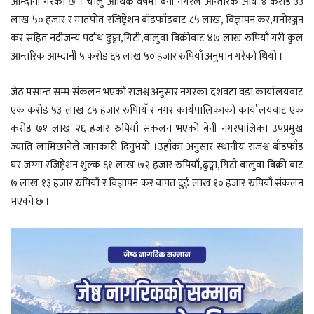
ok
o
आम्दानी गरेको छ । चालु आर्थिक वर्षमा बेनी नगरले आन्तरिक आय ४ करोड ३३
n
लाख ५० हजार र मातपोत रजिष्ट्रेशन बाँडफाँडबाट ८५ लाख, विज्ञापन कर,मनोरञ्जन
कर सहित नदीजन्य पर्दाथ ढुङ्गा,गिटी,बालुवा बिक्रीबाट ४७ लाख रुपियाँ गरी कुल
आन्तरिक आम्दानी ५ करोड ६५ लाख ५० हजार रुपियाँ अनुमान गरेको थियो ।
जेठ मसान्त सम्म संकलन भएको राजश्व अनुसार नगरका दशवटा वडा कार्यालयबाट
एक करोड ५३ लाख ८५ हजार रुपिायँ र नगर कार्यपालिकाको कार्यालयबाट एक
करोड ७१ लाख २६ हजार रुपियाँ संकलन भएको बेनी नगरपालिका उपप्रमुख
ज्याति लामिछानेले जानकारी दिनुभयो ।उहाँका अनुसार स्थानीय राजश्व बाँडफाँड
घर जग्गा रजिष्ट्रेशन शुल्क ६१ लाख ७२ हजार रुपियाँ,ढुङ्गा,गिटी बालुवा बिक्री बाट
७ लाख १३ हजार रुपियाँ र विज्ञापन कर बापत दुई लाख १० हजार रुपियाँ संकलन
भएको छ ।